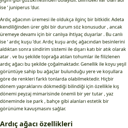
yığını gibi gözükmesinden dolayıdır. Bilimdeki var olan adı
ise ‘ juniperus ’dur.
Ardıç ağacının üremesi ile oldukça ilginç bir bitkidir. Adeta
kendiliğinden ürer gibi bir durum söz konusudur , ancak
üremeye devamı için bir canlıya ihtiyaç duyarlar . Bu canlı
ise ‘ ardıç kuşu ’dur. Ardıç kuşu ardıç ağacından besinlerini
aldıktan sonra sindirim sistemi ile dışarı katı bir atık olarak
atar . ve bu şekilde toprağa atılan tohumlar ile filizlenen
ardıç ağacı bu şekilde çoğalmaktadır. Genellik ile koyu yeşil
görüntüye sahip bu ağaçlar bulunduğu yere ve koşullara
göre de renkleri farklı tonlarda olabilmektedir. Hiçbir
dönem yapraklarını dökmediği bilindiği için özellikle kış
dönemi peyzaj mimarisinde önemli bir yer tutar , yaz
döneminde ise park , bahçe gibi alanları estetik bir
görünüme kavuşmasını sağlar.
Ardıç ağacı özellikleri