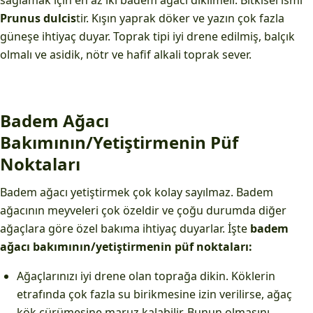
sağlamak için en az iki badem ağacı dikilmeli. Bitkisel ismi
Prunus dulcis
tir. Kışın yaprak döker ve yazın çok fazla
güneşe ihtiyaç duyar. Toprak tipi iyi drene edilmiş, balçık
olmalı ve asidik, nötr ve hafif alkali toprak sever.
Badem Ağacı
Bakımının/Yetiştirmenin Püf
Noktaları
Badem ağacı yetiştirmek çok kolay sayılmaz. Badem
ağacının meyveleri çok özeldir ve çoğu durumda diğer
ağaçlara göre özel bakıma ihtiyaç duyarlar. İşte
badem
ağacı bakımının/yetiştirmenin püf noktaları:
Ağaçlarınızı iyi drene olan toprağa dikin. Köklerin
etrafında çok fazla su birikmesine izin verilirse, ağaç
kök çürümesine maruz kalabilir. Bunun olmasını