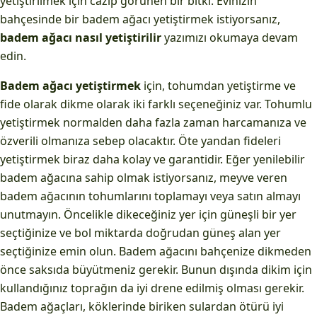
yetiştirilmek için cazip görünen bir bitki. Evinizin
bahçesinde bir badem ağacı yetiştirmek istiyorsanız,
badem ağacı nasıl yetiştirilir
yazımızı okumaya devam
edin.
Badem ağacı yetiştirmek
için, tohumdan yetiştirme ve
fide olarak dikme olarak iki farklı seçeneğiniz var. Tohumlu
yetiştirmek normalden daha fazla zaman harcamanıza ve
özverili olmanıza sebep olacaktır. Öte yandan fideleri
yetiştirmek biraz daha kolay ve garantidir. Eğer yenilebilir
badem ağacına sahip olmak istiyorsanız, meyve veren
badem ağacının tohumlarını toplamayı veya satın almayı
unutmayın. Öncelikle dikeceğiniz yer için güneşli bir yer
seçtiğinize ve bol miktarda doğrudan güneş alan yer
seçtiğinize emin olun. Badem ağacını bahçenize dikmeden
önce saksıda büyütmeniz gerekir. Bunun dışında dikim için
kullandığınız toprağın da iyi drene edilmiş olması gerekir.
Badem ağaçları, köklerinde biriken sulardan ötürü iyi