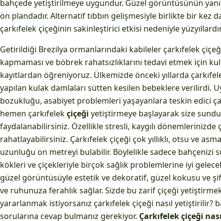
bahçede yetiştirilmeye uygundur. Güzel görüntüsünün yanı sır
ön plandadır. Alternatif tıbbın gelişmesiyle birlikte bir ke
çarkıfelek çiçeğinin sakinleştirici etkisi nedeniyle yüzyıllardır
Getirildiği Brezilya ormanlarındaki kabileler çarkıfelek çiçeği
kapmaması ve böbrek rahatsızlıklarını tedavi etmek için kull
kayıtlardan öğreniyoruz. Ülkemizde önceki yıllarda çarkıfel
yapılan kulak damlaları sütten kesilen bebeklere verilirdi. 
bozukluğu, asabiyet problemleri yaşayanlara teskin edici çay 
hemen çarkıfelek
çiçeği
yetiştirmeye başlayarak size sundu
faydalanabilirsiniz. Özellikle stresli, kaygılı dönemlerinizde
rahatlayabilirsiniz. Çarkıfelek çiçeği çok yıllıklı, otsu ve asmal
uzunluğu on metreyi bulabilir. Böylelikle sadece bahçenizi 
kökleri ve çiçekleriyle birçok sağlık problemlerine iyi gelecek
güzel görüntüsüyle estetik ve dekoratif, güzel kokusu ve şif
ve ruhunuza ferahlık sağlar. Sizde bu zarif çiçeği yetiştirme
yararlanmak istiyorsanız çarkıfelek çiçeği nasıl yetiştirilir? b
sorularına cevap bulmanız gerekiyor.
Çarkıfelek çiçeği nası