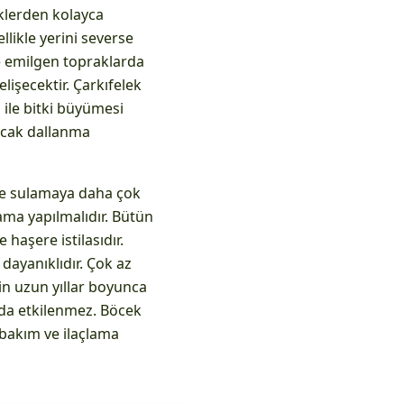
eklerden kolayca
llikle yerini severse
 emilgen topraklarda
lişecektir. Çarkıfelek
 ile bitki büyümesi
acak dallanma
rde sulamaya daha çok
lama yapılmalıdır. Bütün
 haşere istilasıdır.
 dayanıklıdır. Çok az
in uzun yıllar boyunca
n da etkilenmez. Böcek
bakım ve ilaçlama