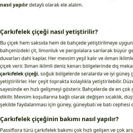
nasıl yapılır
detaylı olarak ele alalım.
Çarkıfelek çiçeği nasıl yetiştirilir?
Bu çiçek hem saksıda hem de bahçede yetiştirilmeye uygund
bahçenizdeki çit, limonluk ve pergolalara sarılarak büyür g
duvarları dahi kaplar. Her mevsim yeşil kalır ve ılıman ikliml
çiçek verir. Ilıman iklimli deniz kenarı bölgelerinde dış meka
çarkıfelek çiçeği
, soğuk bölgelerde seralarda ve iyi güneş
yetiştirilirler. Her çeşit toprakta kolaylıkla yetiştirilebilir.
sayesinde en hızlı gelişmeyi gösterir. Bahçelerde de en çok
dikilir. Mevsim koşullarına bağlı olarak değişen sıcaklık, dü
şekilde faydalanması için güney, güneybatı ve batı cephesi du
Çarkıfelek çiçeğinin bakımı nasıl yapılır?
Passiflora türü çarkıfelek bakımı çok hızlı gelişen ve çok arsız