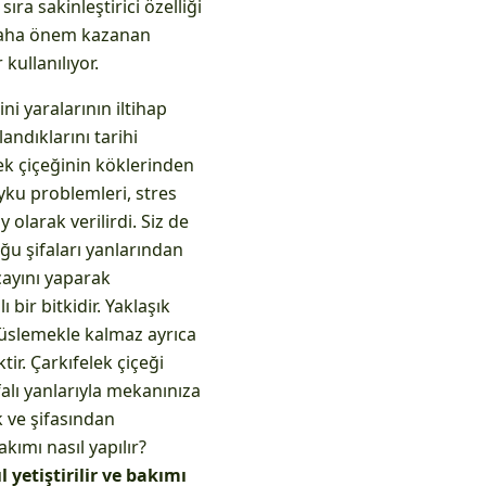
a sakinleştirici özelliği
z daha önem kazanan
 kullanılıyor.
ni yaralarının iltihap
andıklarını tarihi
ek çiçeğinin köklerinden
Uyku problemleri, stres
olarak verilirdi. Siz de
ğu şifaları yanlarından
 çayını yaparak
ı bir bitkidir. Yaklaşık
süslemekle kalmaz ayrıca
tir. Çarkıfelek çiçeği
alı yanlarıyla mekanınıza
k ve şifasından
akımı nasıl yapılır?
l yetiştirilir ve bakımı