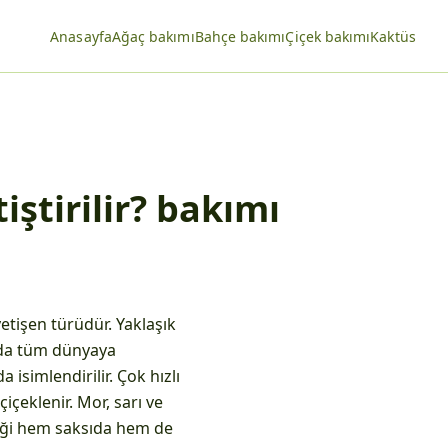
Anasayfa
Ağaç bakımı
Bahçe bakımı
Çiçek bakımı
Kaktüs
iştirilir? bakımı
etişen türüdür. Yaklaşık
 da tüm dünyaya
a isimlendirilir. Çok hızlı
içeklenir. Mor, sarı ve
çeği hem saksıda hem de