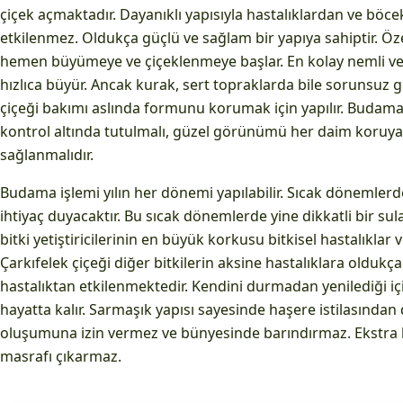
çiçek açmaktadır. Dayanıklı yapısıyla hastalıklardan ve böc
etkilenmez. Oldukça güçlü ve sağlam bir yapıya sahiptir. Öze
hemen büyümeye ve çiçeklenmeye başlar. En kolay nemli ve
hızlıca büyür. Ancak kurak, sert topraklarda bile sorunsuz ge
çiçeği bakımı aslında formunu korumak için yapılır. Budama
kontrol altında tutulmalı, güzel görünümü her daim koruy
sağlanmalıdır.
Budama işlemi yılın her dönemi yapılabilir. Sıcak dönemle
ihtiyaç duyacaktır. Bu sıcak dönemlerde yine dikkatli bir su
bitki yetiştiricilerinin en büyük korkusu bitkisel hastalıklar ve
Çarkıfelek çiçeği diğer bitkilerin aksine hastalıklara oldukça
hastalıktan etkilenmektedir. Kendini durmadan yenilediği iç
hayatta kalır. Sarmaşık yapısı sayesinde haşere istilasında
oluşumuna izin vermez ve bünyesinde barındırmaz. Ekstra 
masrafı çıkarmaz.