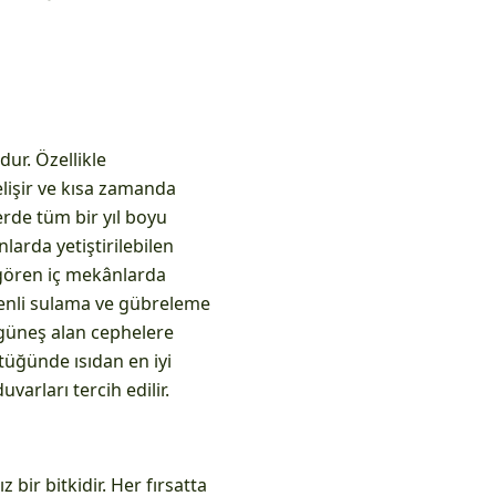
ur. Özellikle
elişir ve kısa zamanda
erde tüm bir yıl boyu
nlarda yetiştirilebilen
 gören iç mekânlarda
 Düzenli sulama ve gübreleme
 güneş alan cephelere
ştüğünde ısıdan en iyi
varları tercih edilir.
 bir bitkidir. Her fırsatta