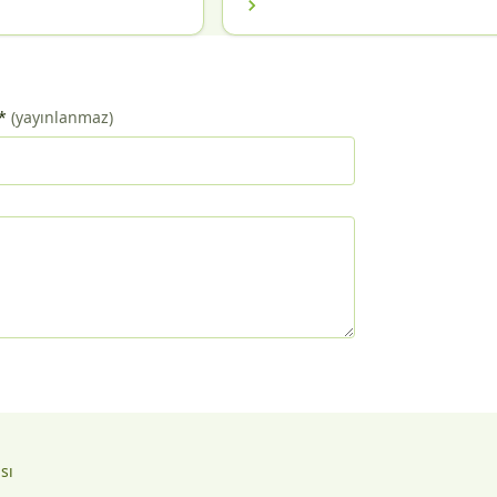
*
(yayınlanmaz)
ası