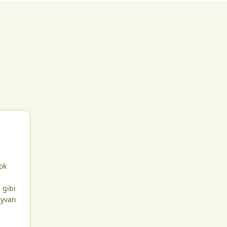
ok
 gibi
ayvan