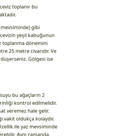
ceviz toplanır bu
aktadır.
r mevsiminde) gibi
cevizin yeşil kabuğunun
viz toplanma dönemini
tre 25 metre civarıdır. Ve
 düşerseniz. Gölgesi ise
n suyu bu ağaçların 2
nliği kontrol edilmelidir.
at veremez hale gelir.
ği vakit oldukça kolaydır.
Özellik ile yaz mevsiminde
erebilir. Aynı zamanda