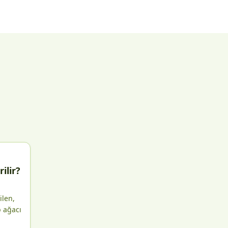
ilir?
ilen,
b ağacı