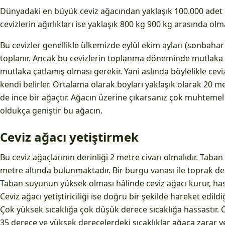
Dünyadaki en büyük ceviz ağacından yaklaşık 100.000 adet 
cevizlerin ağırlıkları ise yaklaşık 800 kg 900 kg arasında olm
Bu cevizler genellikle ülkemizde eylül ekim ayları (sonbaha
toplanır. Ancak bu cevizlerin toplanma döneminde mutlaka 
mutlaka çatlamış olması gerekir. Yani aslında böylelikle ce
kendi belirler. Ortalama olarak boyları yaklaşık olarak 20 me
de ince bir ağaçtır. Ağacın üzerine çıkarsanız çok muhtemel
oldukça geniştir bu ağacın.
Ceviz ağacı yetiştirmek
Bu ceviz ağaçlarının derinliği 2 metre civarı olmalıdır. Taba
metre altında bulunmaktadır. Bir burgu vanası ile toprak deri
Taban suyunun yüksek olması hâlinde ceviz ağacı kurur, has
Ceviz ağacı yetiştiriciliği ise doğru bir şekilde hareket edildi
Çok yüksek sıcaklığa çok düşük derece sıcaklığa hassastır. 
35 derece ve yüksek derecelerdeki sıcaklıklar ağaca zarar v