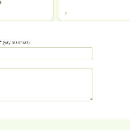
z.
*
(yayınlanmaz)