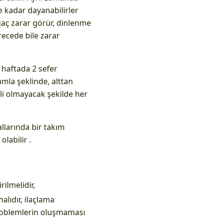
 kadar dayanabilirler
aç zarar görür, dinlenme
ecede bile zarar
ak haftada 2 sefer
amla şeklinde, alttan
rli olmayacak şekilde her
allarında bir takım
labilir .
rilmelidir,
alıdır, ilaçlama
problemlerin oluşmaması