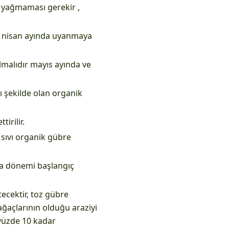
r yağmaması gerekir ,
ı nisan ayında uyanmaya
lmalıdır mayıs ayında ve
vı şekilde olan organik
irilir.
sıvı organik gübre
ama dönemi başlangıç
ecektir, toz gübre
 ağaçlarının olduğu araziyi
 yüzde 10 kadar