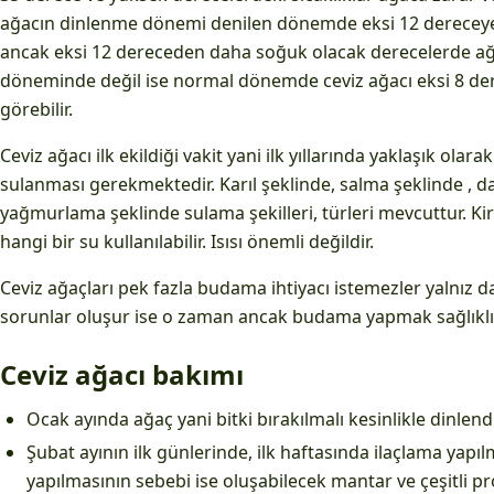
ağacın dinlenme dönemi denilen dönemde eksi 12 dereceye
ancak eksi 12 dereceden daha soğuk olacak derecelerde ağ
döneminde değil ise normal dönemde ceviz ağacı eksi 8 der
görebilir.
Ceviz ağacı ilk ekildiği vakit yani ilk yıllarında yaklaşık olar
sulanması gerekmektedir. Karıl şeklinde, salma şeklinde , d
yağmurlama şeklinde sulama şekilleri, türleri mevcuttur. Ki
hangi bir su kullanılabilir. Isısı önemli değildir.
Ceviz ağaçları pek fazla budama ihtiyacı istemezler yalnız d
sorunlar oluşur ise o zaman ancak budama yapmak sağlıklı o
Ceviz ağacı bakımı
Ocak ayında ağaç yani bitki bırakılmalı kesinlikle dinlendi
Şubat ayının ilk günlerinde, ilk haftasında ilaçlama yapılm
yapılmasının sebebi ise oluşabilecek mantar ve çeşitli 