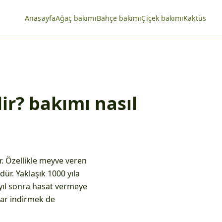
Anasayfa
Ağaç bakımı
Bahçe bakımı
Çiçek bakımı
Kaktüs
lir? bakımı nasıl
. Özellikle meyve veren
ür. Yaklaşık 1000 yıla
 yıl sonra hasat vermeye
adar indirmek de