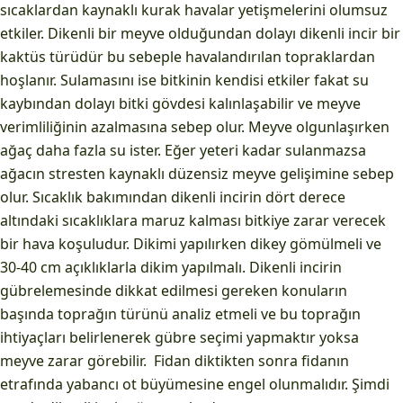
sıcaklardan kaynaklı kurak havalar yetişmelerini olumsuz
etkiler. Dikenli bir meyve olduğundan dolayı dikenli incir bir
kaktüs türüdür bu sebeple havalandırılan topraklardan
hoşlanır. Sulamasını ise bitkinin kendisi etkiler fakat su
kaybından dolayı bitki gövdesi kalınlaşabilir ve meyve
verimliliğinin azalmasına sebep olur. Meyve olgunlaşırken
ağaç daha fazla su ister. Eğer yeteri kadar sulanmazsa
ağacın stresten kaynaklı düzensiz meyve gelişimine sebep
olur. Sıcaklık bakımından dikenli incirin dört derece
altındaki sıcaklıklara maruz kalması bitkiye zarar verecek
bir hava koşuludur. Dikimi yapılırken dikey gömülmeli ve
30-40 cm açıklıklarla dikim yapılmalı. Dikenli incirin
gübrelemesinde dikkat edilmesi gereken konuların
başında toprağın türünü analiz etmeli ve bu toprağın
ihtiyaçları belirlenerek gübre seçimi yapmaktır yoksa
meyve zarar görebilir. Fidan diktikten sonra fidanın
etrafında yabancı ot büyümesine engel olunmalıdır. Şimdi