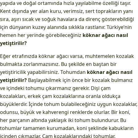
yapıda ve doğal ortamında hızla yayılabilme özelliği taşır.
Kent dışında yer alan kuru, verimsiz, sert toprakların yanı
sıra, aşırı sıcak ve soğuk havalara da direnç gösterebildiği
için dünyanın kuzey alanında sıklıkla rastlanır. Türkiye’nin
hemen her yerinde görebileceğiniz
köknar ağacı nasıl
yetiştirilir?
Eğer etrafınızda köknar ağacı varsa, muhtemelen kozalak
bulmakta zorlanmazsınız. Bu şekilde en baştan bir
yetiştiricilik yapabilirsiniz. Tohumdan
köknar ağacı nasıl
yetiştirilir?
Başlayabilmek için önce bir kozalak bulmanız
ve içindeki tohumu çıkarmanız gerekir. Dişi çam
kozalakları, erkek çam kozalaklarına oranla oldukça
büyüklerdir. İçinde tohum bulabileceğiniz uygun kozalaklar,
odunsu, büyük ve kahverengi renklerde olurlar. Bir koni,
her parçanın altında yaklaşık iki tohum bulundurur. Bu
tohumlar tamamen kurumadan, koni şeklinde kabukların
içinden çıkmazlar. Çam kozalaklarındaki tohumlar,