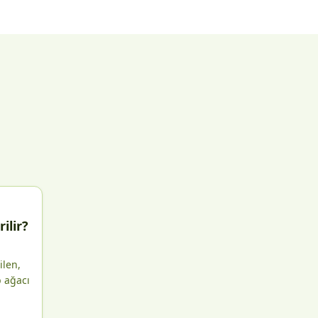
ilir?
ilen,
b ağacı