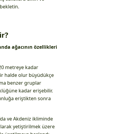
bekletin.
ir?
anda ağacının özellikleri
 20 metreye kadar
bir halde olur büyüdükçe
kıma benzer gruplar
lüğüne kadar erişebilir.
unluğa eriştikten sonra
’da ve Akdeniz ikliminde
olarak yetiştirilmek üzere