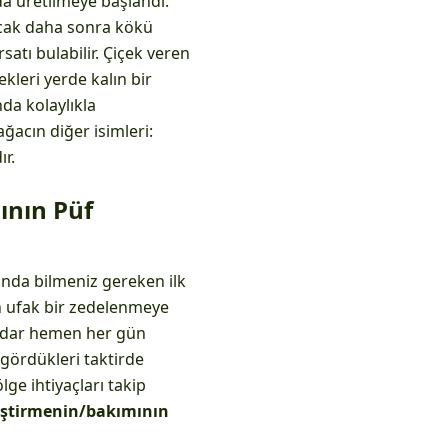
da üretilmeye başlandı.
Ancak daha sonra kökü
satı bulabilir. Çiçek veren
ekleri yerde kalın bir
nda kolaylıkla
ağacın diğer isimleri:
ır.
ının Püf
sında bilmeniz gereken ilk
en ufak bir zedelenmeye
 kadar hemen her gün
gördükleri taktirde
ge ihtiyaçları takip
iştirmenin/bakımının