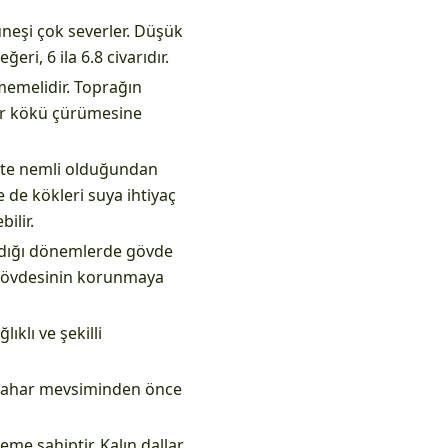
üneşi çok severler. Düşük
eri, 6 ila 6.8 civarıdır.
lmemelidir. Toprağın
ar kökü çürümesine
ikte nemli olduğundan
 de kökleri suya ihtiyaç
ilir.
andığı dönemlerde gövde
a gövdesinin korunmaya
ıklı ve şekilli
lkbahar mevsiminden önce
eme sahiptir. Kalın dallar