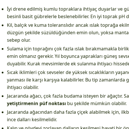
İyi drene edilmiş kumlu topraklara ihtiyaç duyarlar ve g
besinli basit gübrelerle beslenebilirler. En iyi toprak pH değ
Kil, balçık ve kuma toleranslıdır ancak ıslak toprağa eki
düzgün şekilde süzüldüğünden emin olun, yoksa mant
sebep olur.
Sulama için toprağını çok fazla ıslak bırakmamakla birl
emin olmanız gerekir. Yıl boyunca yaprakları güneş sevse
duyabilir. Kurak mevsimlerde ek sulanma ihtiyacı hissedeb
Sıcak iklimleri çok sevseler de yüksek sıcaklıkların yaş
yanması ile karşı karşıya kalabilirler. Bu tip zamanlard
ihtiyacı olabilir.
Jacaranda ağacı, çok fazla budama isteyen bir ağaçtır. Sağl
yetiştirmenin püf noktası
bu şekilde mümkün olabilir.
Jacaranda ağacından daha fazla çiçek alabilmek için, i
ince dalları kesilmelidir.
Kalın ve gövdeyi zorlayan dalların kesilmesi hayati bir ön