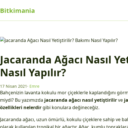
Bitkimania
Jacaranda Ağacı Nasıl Yet
Nasıl Yapılır?
17 Nisan 2021
·
Emre
Bahçenizin lavanta kokulu mor çiçeklerle kaplandığını gö
miydi? Bu yazımızda
jacaranda ağacı nasıl yetiştirilir
ve
j
özellikleri nelerdir
gibi konulara değineceğiz.
Jacaranda ağacı, uzun ömürlü, kokulu çiçeklere sahip ve ba
olarak kullanılan tropikal bir ağaçtır. Ağaç, kumlu toprakla