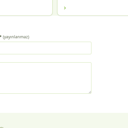
*
(yayınlanmaz)
ası