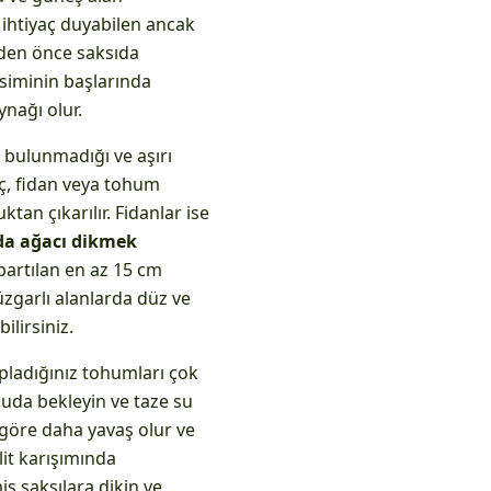
e ihtiyaç duyabilen ancak
eden önce saksıda
vsiminin başlarında
nağı olur.
 bulunmadığı ve aşırı
ğaç, fidan veya tohum
tan çıkarılır. Fidanlar ise
da ağacı dikmek
bartılan en az 15 cm
üzgarlı alanlarda düz ve
lirsiniz.
pladığınız tohumları çok
 suda bekleyin ve taze su
göre daha yavaş olur ve
lit karışımında
ş saksılara dikin ve