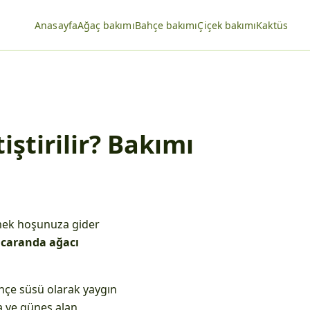
Anasayfa
Ağaç bakımı
Bahçe bakımı
Çiçek bakımı
Kaktüs
iştirilir? Bakımı
rmek hoşunuza gider
acaranda ağacı
hçe süsü olarak yaygın
ra ve güneş alan