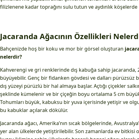
filizlenene kadar toprağını sulu tutun ve aydınlık köşelerde 
Jacaranda Ağacının Özellikleri Nelerd
Bahçenizde hoş bir koku ve mor bir görsel oluşturan
jacar
nelerdir?
Kahverengi ve gri renklerinde dış kabuğa sahip jacaranda,
büyüyebilir. Genç bir fidanken gövdesi ve dalları pürüzsüz 
dış yüzeyi pürüzlü bir hal almaya başlar. Açtığı çiçekler sal
şeklinde kümelenir ve bir çiçeğin boyu ortalama 5 cm büyük
Tohumları büyük, kabuksu bir yuva içerisinde yetişir ve olg
bu kabuklar açılarak dökülür.
Jacaranda ağacı, Amerika’nın sıcak bölgelerinde, Avustralya
yer alan ülkelerde yetiştirilebilir. Son zamanlarda ev bitkisi 