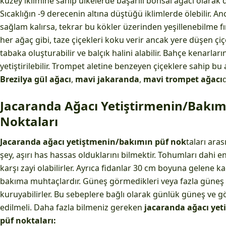
kuzey iklimine sahip ülkelerde başarılı bonsai ağacı olarak 
Sıcaklığın -9 derecenin altına düştüğü iklimlerde ölebilir. 
sağlam kalırsa, tekrar bu kökler üzerinden yeşillenebilme fır
her ağaç gibi, taze çiçekleri koku verir ancak yere düşen çiç
tabaka oluşturabilir ve balçık halini alabilir. Bahçe kenarları
yetiştirilebilir. Trompet aletine benzeyen çiçeklere sahip bu 
Brezilya gül ağacı
,
mavi jakaranda
,
mavi trompet
ağacı
d
Jacaranda Ağacı Yetiştirmenin/Bakım
Noktaları
Jacaranda ağacı yetiştmenin/bakımın püf nok
taları ara
şey, aşırı has hassas olduklarını bilmektir. Tohumları dahi 
karşı zayi olabilirler. Ayrıca fidanlar 30 cm boyuna gelene
bakıma muhtaçlardır. Güneş görmedikleri veya fazla güneş 
kuruyabilirler. Bu sebeplere bağlı olarak günlük güneş ve göl
edilmeli. Daha fazla bilmeniz gereken
jacaranda ağacı yet
püf noktaları: