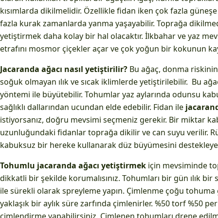
kısımlarda dikilmelidir. Özellikle fidan iken çok fazla güneş
fazla kurak zamanlarda yanma yaşayabilir. Toprağa dikilm
yetiştirmek daha kolay bir hal olacaktır. İlkbahar ve yaz me
etrafını mosmor çiçekler açar ve çok yoğun bir kokunun kay
Jacaranda ağacı nasıl yetiştirilir?
Bu ağaç, donma riskinin
soğuk olmayan ılık ve sıcak iklimlerde yetiştirilebilir. Bu a
yöntemi ile büyütebilir. Tohumlar yaz aylarında odunsu kabuk
sağlıklı dallarından ucundan elde edebilir. Fidan ile
jacaran
istiyorsanız, doğru mevsimi seçmeniz gerekir. Bir miktar ka
uzunluğundaki fidanlar toprağa dikilir ve can suyu verilir. R
kabuksuz bir hereke kullanarak düz büyümesini destekleyebi
Tohumlu jacaranda ağacı yetiştirmek
için mevsiminde to
dikkatli bir şekilde korumalısınız. Tohumları bir gün ılık bir
ile sürekli olarak spreyleme yapın. Çimlenme çoğu tohuma 
yaklaşık bir aylık süre zarfında çimlenirler. %50 torf %50 per
çimlendirme yapabilirsiniz. Çimlenen tohumları drene edilmi