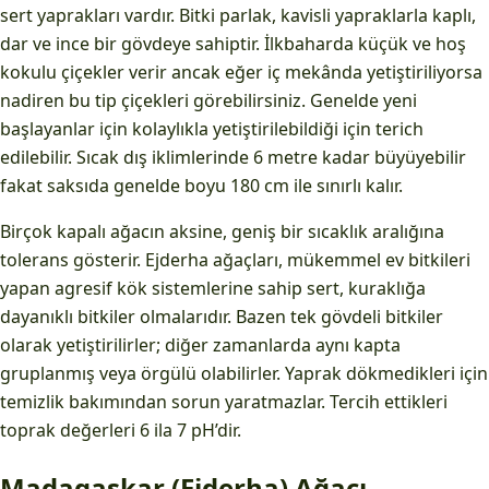
sert yaprakları vardır. Bitki parlak, kavisli yapraklarla kaplı,
dar ve ince bir gövdeye sahiptir. İlkbaharda küçük ve hoş
kokulu çiçekler verir ancak eğer iç mekânda yetiştiriliyorsa
nadiren bu tip çiçekleri görebilirsiniz. Genelde yeni
başlayanlar için kolaylıkla yetiştirilebildiği için terich
edilebilir. Sıcak dış iklimlerinde 6 metre kadar büyüyebilir
fakat saksıda genelde boyu 180 cm ile sınırlı kalır.
Birçok kapalı ağacın aksine, geniş bir sıcaklık aralığına
tolerans gösterir. Ejderha ağaçları, mükemmel ev bitkileri
yapan agresif kök sistemlerine sahip sert, kuraklığa
dayanıklı bitkiler olmalarıdır. Bazen tek gövdeli bitkiler
olarak yetiştirilirler; diğer zamanlarda aynı kapta
gruplanmış veya örgülü olabilirler. Yaprak dökmedikleri için
temizlik bakımından sorun yaratmazlar. Tercih ettikleri
toprak değerleri 6 ila 7 pH’dir.
Madagaskar (Ejderha) Ağacı