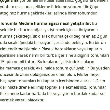
çoğaltma
yöntemlerini kullanabilirsiniz. Çoğaltma denilen
yöntem esasında çelikleme fideleme yöntemidir. Çöpe
attığımız hurma çekirdekleri aslında birer tohumdur.
Tohumla Medine hurma ağacı nasıl yetiştirilir:
Bu
şekilde bir hurma ağacı yetiştirmek için ilk ihtiyacımız
hurma çekirdeği. İlk olarak hurma çekirdeğini en az 2 gün
oda sıcaklığındaki bir suyun içerisinde bekleyin. Bu bir ön
çimlendirme işlemidir. Plastik bardakların veya kapların
içerisine alarak nemli bir turba içerisine aldığınız tohumları
15 gün nemli tutun. Bu kapların içerisindeki suların
kalmaması gerekir. Aksi halde tohum çürüyebilir. Bu yüzden
öncesinde altını deldiğinizden emin olun. Filizlenmeye
başlayan tohumları bu kapların içerisinden alarak 1-2 cm
derinlikte drene edilmiş topraklara ekmelisiniz. Tohumlar
filizlenene kadar haftada bir veya yarım bardak kadar su
vermek yeterli olacaktır.