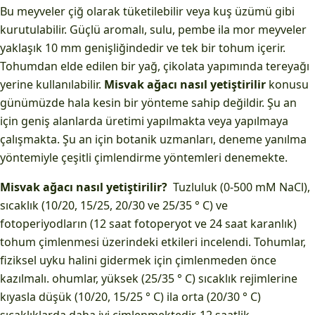
Bu meyveler çiğ olarak tüketilebilir veya kuş üzümü gibi
kurutulabilir. Güçlü aromalı, sulu, pembe ila mor meyveler
yaklaşık 10 mm genişliğindedir ve tek bir tohum içerir.
Tohumdan elde edilen bir yağ, çikolata yapımında tereyağı
yerine kullanılabilir.
Misvak ağacı nasıl yetiştirilir
konusu
günümüzde hala kesin bir yönteme sahip değildir. Şu an
için geniş alanlarda üretimi yapılmakta veya yapılmaya
çalışmakta. Şu an için botanik uzmanları, deneme yanılma
yöntemiyle çeşitli çimlendirme yöntemleri denemekte.
Misvak ağacı nasıl yetiştirilir?
Tuzluluk (0-500 mM NaCl),
sıcaklık (10/20, 15/25, 20/30 ve 25/35 ° C) ve
fotoperiyodların (12 saat fotoperyot ve 24 saat karanlık)
tohum çimlenmesi üzerindeki etkileri incelendi. Tohumlar,
fiziksel uyku halini gidermek için çimlenmeden önce
kazılmalı. ohumlar, yüksek (25/35 ° C) sıcaklık rejimlerine
kıyasla düşük (10/20, 15/25 ° C) ila orta (20/30 ° C)