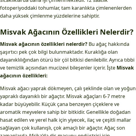
sıcaklıklarda daha iyi çimlenmektedir. 12 saatlik
fotoperiyoddaki tohumlar, tam karanlıkta çimlenenlerden
daha yüksek çimlenme yüzdelerine sahiptir.
Misvak Ağacının Özellikleri Nelerdir?
Misvak ağacının özellikleri nelerdir?
Bu ağaç hakkında
şaşırtıcı pek çok bilgi bulunmaktadır. Kuraklığa olan
dayanıklılığından ötürü bir çöl bitkisi denilebilir. Ayrıca tıbbi
ve temizlik açısından mucizevi bileşenler içerir. İşte
Misvak
ağacının özellikleri:
Misvak ağacı yaprak dökmeyen, çalı şeklinde olan ve yoğun
yapraklı dayanıklı bir ağaçtır. Misvak ağaçları 6-7 metre
kadar büyüyebilir. Küçük çana benzeyen çiçeklere ve
aromatik meyvelere sahip bir bitkidir. Genellikle doğadan
hasat edilen ve yerel halk için yiyecek, ilaç ve çeşitli mallar
sağlayan çok kullanışlı, çok amaçlı bir ağaçtır. Ağaç son
zamanlarda Afrika’da diş macunu endüstrisi için