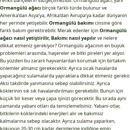
renkli bahçelerin vazgeçilmezidir. Ormangülü ağacı, yani
Ormangülü ağacı
birçok farklı türde bulunur ve
Amerika’dan Asya’ya, Afrika’dan Avrupa’ya kadar dünyanın
her yerinde yetişebilir.
Ormangülü bakımı
cinsine göre
farklı bakım gerektirebilir. Merak edenler için
Ormangülü
ağacı nasıl yetiştirilir, Bakımı nasıl yapılır
ve nelere
dikkat etmeniz gerekiyor? Ormangülü ağacının en büyük
problemleri arasında, haşereler ve bitki pireleri yer alıyor.
Bu yüzden bu zararlı hayvanlardan korumak için birtakım
önlemler almanız gerekecektir. Ayrıca sıcak havalarda
yapacağınız sulamalarda yapraklara dikkat etmeniz gerekir.
Aksi takdirde yanmasına sebep olabilirsiniz. Ayrıca
köklerinin sık sık havalandırılması gerekebilir. Bunun için
küçük bir keser veya çapa işinizi görecektir. Bu sırada aynı
zamanda yabani otları da temizlemelisiniz. Yabani otlar,
bitkilerin köklerindeki enerjileri alır ve bakımsız
kalmalarına sebep olacaktır. Ayrıca sulama yaparken,
kökünün 20-30 cm kadar derinlerine indiğine emin