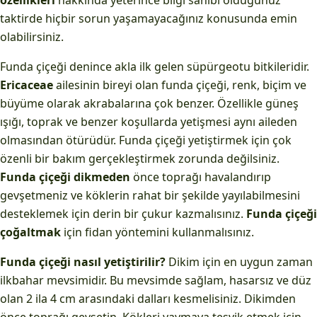
özellikleri
hakkında yeterince bilgi sahibi olduğunuz
taktirde hiçbir sorun yaşamayacağınız konusunda emin
olabilirsiniz.
Funda çiçeği denince akla ilk gelen süpürgeotu bitkileridir.
Ericaceae
ailesinin bireyi olan funda çiçeği, renk, biçim ve
büyüme olarak akrabalarına çok benzer. Özellikle güneş
ışığı, toprak ve benzer koşullarda yetişmesi aynı aileden
olmasından ötürüdür. Funda çiçeği yetiştirmek için çok
özenli bir bakım gerçekleştirmek zorunda değilsiniz.
Funda çiçeği dikmeden
önce toprağı havalandırıp
gevşetmeniz ve köklerin rahat bir şekilde yayılabilmesini
desteklemek için derin bir çukur kazmalısınız.
Funda çiçeği
çoğaltmak
için fidan yöntemini kullanmalısınız.
Funda çiçeği nasıl yetiştirilir?
Dikim için en uygun zaman
ilkbahar mevsimidir. Bu mevsimde sağlam, hasarsız ve düz
olan 2 ila 4 cm arasındaki dalları kesmelisiniz. Dikimden