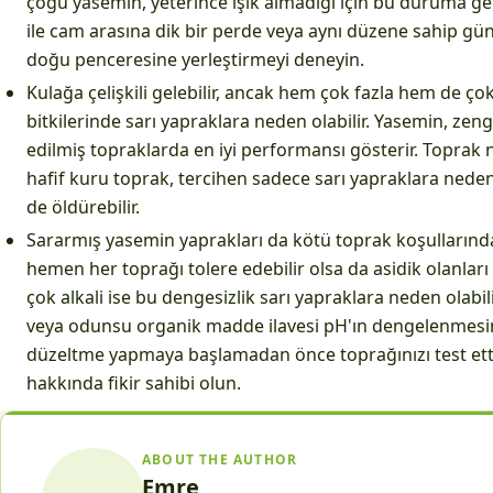
çoğu yasemin, yeterince ışık almadığı için bu duruma geli
ile cam arasına dik bir perde veya aynı düzene sahip gü
doğu penceresine yerleştirmeyi deneyin.
Kulağa çelişkili gelebilir, ancak hem çok fazla hem de ç
bitkilerinde sarı yapraklara neden olabilir. Yasemin, zeng
edilmiş topraklarda en iyi performansı gösterir. Toprak n
hafif kuru toprak, tercihen sadece sarı yapraklara neden
de öldürebilir.
Sararmış yasemin yaprakları da kötü toprak koşullarında
hemen her toprağı tolere edebilir olsa da asidik olanları 
çok alkali ise bu dengesizlik sarı yapraklara neden olabil
veya odunsu organik madde ilavesi pH'ın dengelenmesine
düzeltme yapmaya başlamadan önce toprağınızı test etti
hakkında fikir sahibi olun.
ABOUT THE AUTHOR
Emre