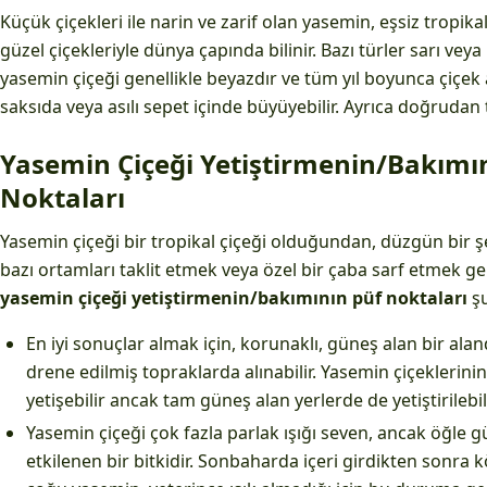
Küçük çiçekleri ile narin ve zarif olan yasemin, eşsiz tropika
güzel çiçekleriyle dünya çapında bilinir. Bazı türler sarı ve
yasemin çiçeği genellikle beyazdır ve tüm yıl boyunca çiçek a
saksıda veya asılı sepet içinde büyüyebilir. Ayrıca doğrudan t
Yasemin Çiçeği Yetiştirmenin/Bakımı
Noktaları
Yasemin çiçeği bir tropikal çiçeği olduğundan, düzgün bir şe
bazı ortamları taklit etmek veya özel bir çaba sarf etmek gere
yasemin çiçeği yetiştirmenin/bakımının püf noktaları
ş
En iyi sonuçlar almak için, korunaklı, güneş alan bir alan
drene edilmiş topraklarda alınabilir. Yasemin çiçeklerini
yetişebilir ancak tam güneş alan yerlerde de yetiştirilebili
Yasemin çiçeği çok fazla parlak ışığı seven, ancak öğle
etkilenen bir bitkidir. Sonbaharda içeri girdikten sonr