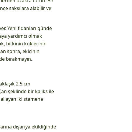
rlerden uzakta tutun. Bir
ce saksılara alabilir ve
er. Yeni fidanları günde
aya yardımcı olmak
ak, bitkinin köklerinin
an sonra, ekicinin
inde bırakmayın.
aklaşık 2,5 cm
n şeklinde bir kaliks ile
sallayan iki stamene
arına dışarıya ekildiğinde