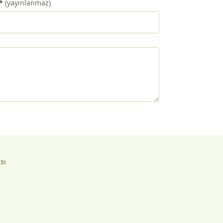
*
(yayınlanmaz)
ası