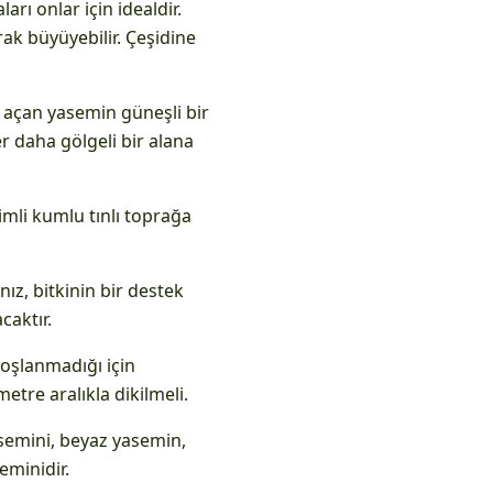
rı onlar için idealdir.
rak büyüyebilir. Çeşidine
k açan yasemin güneşli bir
er daha gölgeli bir alana
imli kumlu tınlı toprağa
ız, bitkinin bir destek
caktır.
oşlanmadığı için
tre aralıkla dikilmeli.
yasemini, beyaz yasemin,
eminidir.