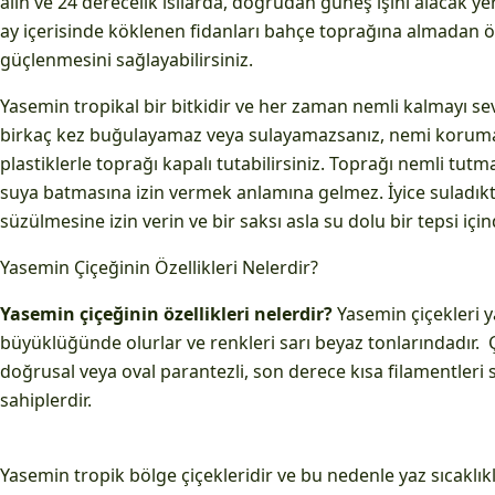
alın ve 24 derecelik ısılarda, doğrudan güneş ışını alacak ye
ay içerisinde köklenen fidanları bahçe toprağına almadan ön
güçlenmesini sağlayabilirsiniz.
Yasemin tropikal bir bitkidir ve her zaman nemli kalmayı sev
birkaç kez buğulayamaz veya sulayamazsanız, nemi korum
plastiklerle toprağı kapalı tutabilirsiniz. Toprağı nemli tutm
suya batmasına izin vermek anlamına gelmez. İyice suladıkt
süzülmesine izin verin ve bir saksı asla su dolu bir tepsi iç
Yasemin Çiçeğinin Özellikleri Nelerdir?
Yasemin çiçeğinin özellikleri nelerdir?
Yasemin çiçekleri y
büyüklüğünde olurlar ve renkleri sarı beyaz tonlarındadır. Ça
doğrusal veya oval parantezli, son derece kısa filamentleri 
sahiplerdir.
Yasemin tropik bölge çiçekleridir ve bu nedenle yaz sıcaklıkl