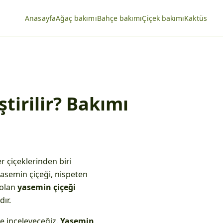
Anasayfa
Ağaç bakımı
Bahçe bakımı
Çiçek bakımı
Kaktüs
tirilir? Bakımı
r çiçeklerinden biri
yasemin çiçeği, nispeten
 olan
yasemin çiçeği
ır.
de inceleyeceğiz.
Yasemin