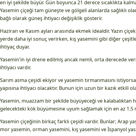
en iyi şekilde büyür. Gün boyunca 21 derece sıcaklıkta kalmala
Yasemin çiçeği tam güneşte ve gölgeli alanlarda sağlıklı ola
bağlı olarak güneş ihtiyacı değişiklik gösterir.
Haziran ve Kasım ayları arasında ekmek idealdir. Yazın çiçe
yerde daha iyi sonuç verirken, kış yasemini gibi diğer çeşitl
ihtiyaç duyar.
Yasemin'in iyi drene edilmiş ancak nemli, orta derecede ver
ihtiyacı vardır.
Sarım asma çeşidi ekiyor ve yasemin tırmanmasını istiyorsan
yapısına ihtiyacı olacaktır. Bunun için uzun bir kazık etkili ola
Yasemin, muazzam bir şekilde büyüyeceği ve kalabalıktan h
gelecekteki kök büyümesine uyum sağlamak için en az 1.5 me
Yasemin çiçeğinin birkaç farklı çeşidi vardır. Bunlar; Arap 
mor yasemin, orman yasemini, kış yasemini ve İspanyol yas