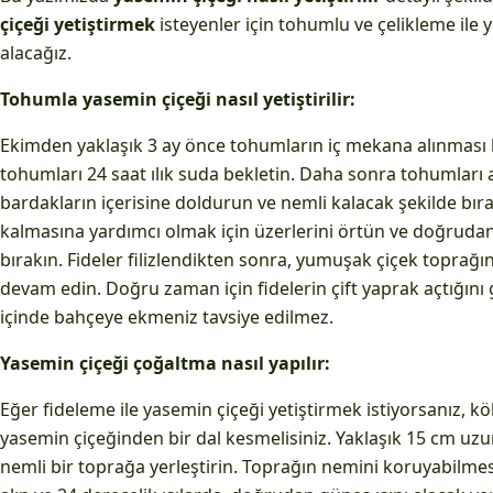
çiçeği yetiştirmek
isteyenler için tohumlu ve çelikleme ile 
alacağız.
Tohumla yasemin çiçeği nasıl yetiştirilir:
Ekimden yaklaşık 3 ay önce tohumların iç mekana alınması
tohumları 24 saat ılık suda bekletin. Daha sonra tohumları al
bardakların içerisine doldurun ve nemli kalacak şekilde bır
kalmasına yardımcı olmak için üzerlerini örtün ve doğrudan 
bırakın. Fideler filizlendikten sonra, yumuşak çiçek toprağı
devam edin. Doğru zaman için fidelerin çift yaprak açtığını gö
içinde bahçeye ekmeniz tavsiye edilmez.
Yasemin çiçeği çoğaltma nasıl yapılır:
Eğer fideleme ile yasemin çiçeği yetiştirmek istiyorsanız, kök 
yasemin çiçeğinden bir dal kesmelisiniz. Yaklaşık 15 cm uzu
nemli bir toprağa yerleştirin. Toprağın nemini koruyabilmesi 