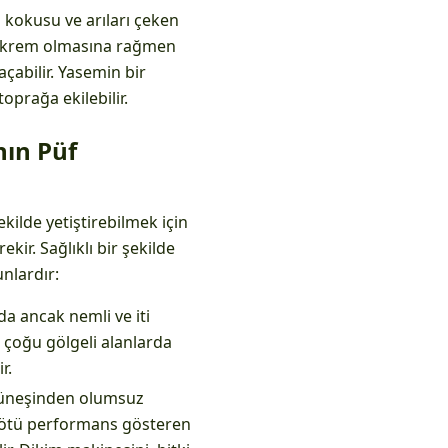
l kokusu ve arıları çeken
ya krem ​​olmasına rağmen
çabilir. Yasemin bir
oprağa ekilebilir.
nın Püf
kilde yetiştirebilmek için
kir. Sağlıklı bir şekilde
unlardır:
da ancak nemli ve iti
n çoğu gölgeli alanlarda
r.
 güneşinden olumsuz
a kötü performans gösteren