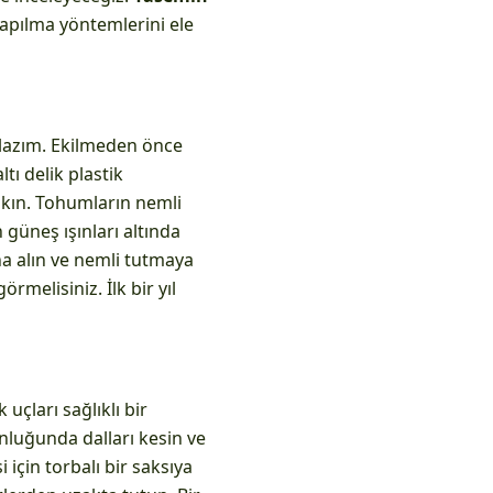
yapılma yöntemlerini ele
 lazım. Ekilmeden önce
tı delik plastik
akın. Tohumların nemli
güneş ışınları altında
na alın ve nemli tutmaya
rmelisiniz. İlk bir yıl
uçları sağlıklı bir
nluğunda dalları kesin ve
için torbalı bir saksıya