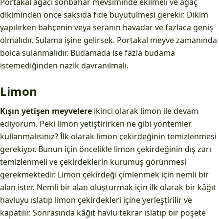
Portakal ağacı sonbahar mevsiminde ekilmeli ve ağaç
dikiminden önce saksıda fide büyütülmesi gerekir. Dikim
yapılırken bahçenin veya seranın havadar ve fazlaca geniş
olmalıdır. Sulama işine gelirsek. Portakal meyve zamanında
bolca sulanmalıdır. Budamada ise fazla budama
istemediğinden nazik davranılmalı.
Limon
Kışın yetişen meyvelere
ikinci olarak limon ile devam
ediyorum. Peki limon yetiştirirken ne gibi yöntemler
kullanmalısınız? İlk olarak limon çekirdeğinin temizlenmesi
gerekiyor. Bunun için öncelikle limon çekirdeğinin dış zarı
temizlenmeli ve çekirdeklerin kurumuş görünmesi
gerekmektedir. Limon çekirdeği çimlenmek için nemli bir
alan ister. Nemli bir alan oluşturmak için ilk olarak bir kâğıt
havluyu ıslatıp limon çekirdekleri içine yerleştirilir ve
kapatılır. Sonrasında kâğıt havlu tekrar ıslatıp bir poşete