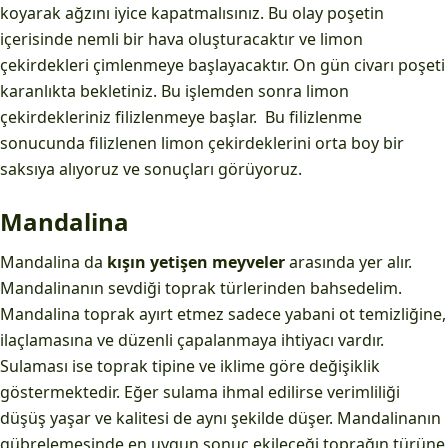
koyarak ağzını iyice kapatmalısınız. Bu olay poşetin
içerisinde nemli bir hava oluşturacaktır ve limon
çekirdekleri çimlenmeye başlayacaktır. On gün civarı poşeti
karanlıkta bekletiniz. Bu işlemden sonra limon
çekirdekleriniz filizlenmeye başlar. Bu filizlenme
sonucunda filizlenen limon çekirdeklerini orta boy bir
saksıya alıyoruz ve sonuçları görüyoruz.
Mandalina
Mandalina da
kışın
yetişen
meyveler
arasında yer alır.
Mandalinanın sevdiği toprak türlerinden bahsedelim.
Mandalina toprak ayırt etmez sadece yabani ot temizliğine,
ilaçlamasına ve düzenli çapalanmaya ihtiyacı vardır.
Sulaması ise toprak tipine ve iklime göre değişiklik
göstermektedir. Eğer sulama ihmal edilirse verimliliği
düşüş yaşar ve kalitesi de aynı şekilde düşer. Mandalinanın
gübrelemesinde en uygun sonuç ekileceği toprağın türüne