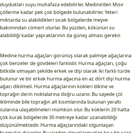
duydukları suyu muhafaza edebilirler. Medine’den Mısır
çöllerine kadar pek çok bölgede bulunabilirler. Yeteri
miktarda su alabildikleri sıcak bölgelerde meyve
bakımından cömert olurlar. Bu yüzden, kökünün su
alabildiği kadar yapraklarının da güneş alması gerekir.
Medine hurma ağaçları görünüş olarak palmiye ağaçlarına
çok benzeler de gövdeleri farklıdır. Hurma ağaçları, çoğu
bitkide olmayan şekilde erkek ve dişi olarak iki farklı türde
bulunur ve bir erkek hurma ağacına en az dört dişi hurma
ağacı dikilmeli. Hurma ağaçlarının kökleri dikine ve
toprağın derin noktalarına doğru uzanır. Bu sayede çöl
ikliminde bile toprağın alt kısımlarında bulunan yeraltı
sularına ulaşabilmeleri mümkün olur. Bu köklerin 20 hatta
çok kurak bölgelerde 30 metreye kadar uzanabildiği
düşünülmektedir. Hurma ağaçlarındaki olgunlaşan
hurmalar düşerler. Bu yüzden olgunlaşmadan kısa bir süre