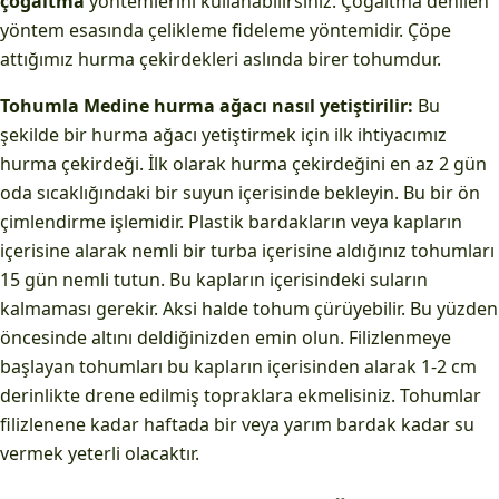
çoğaltma
yöntemlerini kullanabilirsiniz. Çoğaltma denilen
yöntem esasında çelikleme fideleme yöntemidir. Çöpe
attığımız hurma çekirdekleri aslında birer tohumdur.
Tohumla Medine hurma ağacı nasıl yetiştirilir:
Bu
şekilde bir hurma ağacı yetiştirmek için ilk ihtiyacımız
hurma çekirdeği. İlk olarak hurma çekirdeğini en az 2 gün
oda sıcaklığındaki bir suyun içerisinde bekleyin. Bu bir ön
çimlendirme işlemidir. Plastik bardakların veya kapların
içerisine alarak nemli bir turba içerisine aldığınız tohumları
15 gün nemli tutun. Bu kapların içerisindeki suların
kalmaması gerekir. Aksi halde tohum çürüyebilir. Bu yüzden
öncesinde altını deldiğinizden emin olun. Filizlenmeye
başlayan tohumları bu kapların içerisinden alarak 1-2 cm
derinlikte drene edilmiş topraklara ekmelisiniz. Tohumlar
filizlenene kadar haftada bir veya yarım bardak kadar su
vermek yeterli olacaktır.