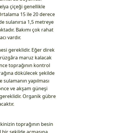
lya çiçeği genellikle
Ortalama 15 ile 20 derece
ilde sulanırsa 1,5 metreye
ktadır. Bakımı çok rahat
cı vardır.
si gereklidir. Eğer direk
k rüzgâra maruz kalacak
nce toprağının kontrol
rağına dökülecek şekilde
rde sulamanın yapılması
 önce ve akşam güneşi
 gereklidir. Organik gübre
caktır.
kinizin toprağının besin
l bir şekilde açmasına