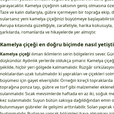
yarayacaktır. Kamelya çiçeğinin saksının geniş olmasına öze
Taze ve kalın dallarıyla, gübre içermeyen bir toprağa ekip, d
sularsanız yeni kamelya çiçeğinizi büyütmeye başlayabilirsi
Avrupa kıtasında güzelliğiyle, zarafetiyle, harika kokusuyla
şarkılarda, romanlarda ve hikayelerde yer almıştır.
Kamelya çiçeği en doğru biçimde nasıl yetiştir
Kamelya çiçeği
ılıman iklimlerin serin bölgelerini sever. Gü
düşkündür. Aydınlık yerlerde oldukça şımarır. Kamelya çiçeğ
şekilde, hiçbir yeri gölgede kalmamalıdır. Rüzgâr sirkülas
noktalardan uzak tutulmalıdır ki yaprakları ve çiçekleri solm
büyümesi için gayet elverişlidir. Örneğin kireçli topraklard
toprağına ponza taşı, gübre ve torf gibi malzemeler eklenebil
sulanmalıdır. Sıcak mevsimlerde haftada en az iki, soğuk me
kez sulanmalıdır. Suyun bütün saksıya dağıldığından emin olu
bulunmayan gübreler ile gelişimi arttırılabilir. Solan yaprak
budanmalıdır. Budanan yaprak bölümleri hava almaması için ya