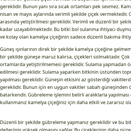
gereklidir. Bunun yanı sıra sıcak ortamları pek sevmez. Kame
nisan ve mayıs aylarında verimli şekilde çiçek vermektedir. 
arasında yetiştirilmesi gereklidir. Verimli ve düzenli bir şek
kadar uzayabilmektedir. Bu bitki bol sulanma ihtiyacı duyma
ve kolay olan kamelya çiçeğinin sadece düzenli bakıma ihtiya
Güneş ışınlarının direk bir şekilde kamelya çiçeğine gelmeme
bir şekilde güneşe maruz kalırsa, çiçekleri solmaktadır. Ço
ortamlarda yetiştirilmemesi gereklidir. Sulama yapmadan ö
edilmesi gereklidir. Sulama yaparken bitkinin üstünden top
yapılması gereklidir. Güneşin etkisini az gösterdiği vakitle
gereklidir. Bunun için en uygun vakitler sabah güneşinden
batarkendir. Gübreleme işlemini belirli aralıklarla yapılması
kullanmanız kamelya çiçeğiniz için daha etkili ve zararsız ola
Düzenli bir şekilde gübreleme yapmanız gereklidir ve bu bit
değerinin yüksek olmasını sağlar. Bu çiçeklerinin daha güze