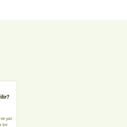
lir?
 ve yaz
k bir