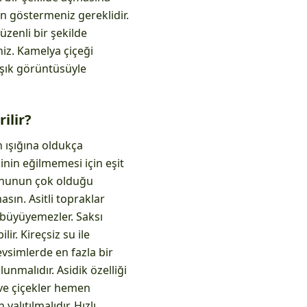
n göstermeniz gereklidir.
üzenli bir şekilde
niz. Kamelya çiçeği
, şık görüntüsüyle
ilir?
n ışığına oldukça
inin eğilmemesi için eşit
yonunun çok olduğu
asın. Asitli topraklar
a büyüyemezler. Saksı
ir. Kireçsiz su ile
vsimlerde en fazla bir
nmalıdır. Asidik özelliği
 ve çiçekler hemen
lıtılmalıdır. Hızlı