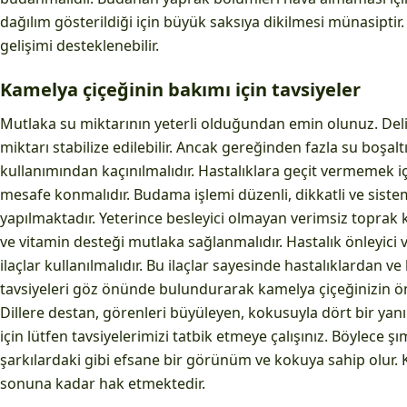
dağılım gösterildiği için büyük saksıya dikilmesi münasiptir.
gelişimi desteklenebilir.
Kamelya çiçeğinin bakımı için tavsiyeler
Mutlaka su miktarının yeterli olduğundan emin olunuz. Delik
miktarı stabilize edilebilir. Ancak gereğinden fazla su boşaltı
kullanımından kaçınılmalıdır. Hastalıklara geçit vermemek içi
mesafe konmalıdır. Budama işlemi düzenli, dikkatli ve sistem
yapılmaktadır. Yeterince besleyici olmayan verimsiz toprak 
ve vitamin desteği mutlaka sağlanmalıdır. Hastalık önleyici v
ilaçlar kullanılmalıdır. Bu ilaçlar sayesinde hastalıklardan 
tavsiyeleri göz önünde bulundurarak kamelya çiçeğinizin öm
Dillere destan, görenleri büyüleyen, kokusuyla dört bir yanı
için lütfen tavsiyelerimizi tatbik etmeye çalışınız. Böylece 
şarkılardaki gibi efsane bir görünüm ve kokuya sahip olur. 
sonuna kadar hak etmektedir.