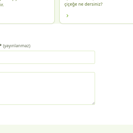
çiçeğe ne dersiniz?
r.
*
(yayınlanmaz)