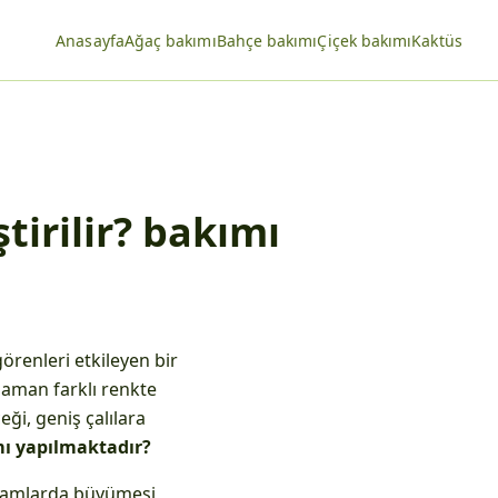
Anasayfa
Ağaç bakımı
Bahçe bakımı
Çiçek bakımı
Kaktüs
tirilir? bakımı
görenleri etkileyen bir
 zaman farklı renkte
eği, geniş çalılara
ımı yapılmaktadır?
ortamlarda büyümesi