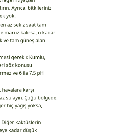
rağa ihtiyaçları
rın. Ayrıca, bitkileriniz
ek yok.
 en az sekiz saat tam
şe maruz kalırsa, o kadar
cak ve tam güneş alan
lmesi gerekir. Kumlu,
eleri söz konusu
rmez ve 6 ila 7.5 pH
 havalara karşı
 az sulayın. Çoğu bölgede,
ğer hiç yağış yoksa,
. Diğer kaktüslerin
eye kadar düşük