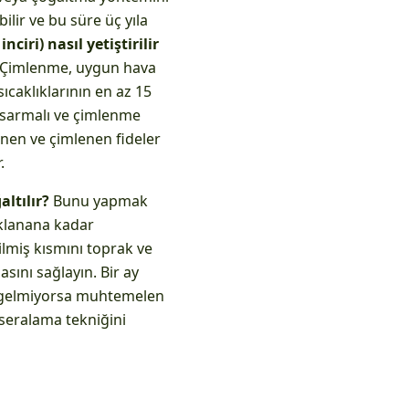
ilir ve bu süre üç yıla
ciri) nasıl yetiştirilir
. Çimlenme, uygun hava
sıcaklıklarının en az 15
 sarmalı ve çimlenme
enen ve çimlenen fideler
.
altılır?
Bunu yapmak
uklanana kadar
ilmiş kısmını toprak ve
sını sağlayın. Bir ay
ca gelmiyorsa muhtemelen
seralama tekniğini