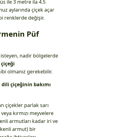
 ile 3 metre ila 4.5
uz aylarında çiçek açar
bi renklerde değişir.
irmenin Püf
i isteyen, nadir bölgelerde
 çiçeği
ibi olmanız gerekebilir.
dili çiçeğinin bakımı
n çiçekler parlak sarı
or veya kırmızı meyvelere
enli armutları kadar iri ve
ikenli armut) bir