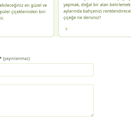
yapmak, doğal bir alan belirlemek
rebileceğiniz en güzel ve
aylarında bahçenizi renklendirece
üler çiçeklerinden biri
çiçeğe ne dersiniz?
r.
*
(yayınlanmaz)