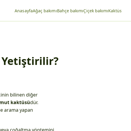
Anasayfa
Ağaç bakımı
Bahçe bakımı
Çiçek bakımı
Kaktüs
Yetiştirilir?
inin bilinen diğer
rmut kaktüsü
dür.
de arama yapan
veya çoğaltma yöntemini