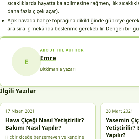
sıcaklıklarda hayatta kalabilmesine rağmen, ılık sıcaklık
daha fazla çiçek açar).
Açık havada bahçe toprağına dikildiğinde gübreye gerek 
ara sıra iç mekânda beslenme gerekebilir. Dengeli bir gü
ABOUT THE AUTHOR
Emre
E
Bitkimania yazarı
İlgili Yazılar
17 Nisan 2021
28 Mart 2021
Hava Çiçeği Nasıl Yetiştirilir?
Yasemin Çiç
Bakımı Nasıl Yapılır?
Yetiştirilir?
Yapılır?
Hiçbir çiçeğe benzemeyen ve kendine