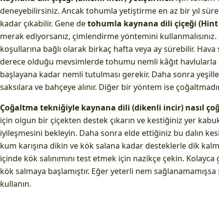
deneyebilirsiniz. Ancak tohumla yetiştirme en az bir yıl süreb
kadar çıkabilir. Gene de
tohumla kaynana dili çiçeği (Hint in
merak ediyorsanız, çimlendirme yöntemini kullanmalısınız
koşullarına bağlı olarak birkaç hafta veya ay sürebilir. Hava 
derece olduğu mevsimlerde tohumu nemli kâğıt havlularla
başlayana kadar nemli tutulması gerekir. Daha sonra yeşill
saksılara ve bahçeye alınır. Diğer bir yöntem ise çoğaltmadır
Çoğaltma tekniğiyle kaynana dili (dikenli incir) nasıl çoğ
için olgun bir çiçekten destek çıkarın ve kestiğiniz yer kab
iyileşmesini bekleyin. Daha sonra elde ettiğiniz bu dalın kes
kum karışına dikin ve kök salana kadar desteklerle dik kalma
içinde kök salınımını test etmek için nazikçe çekin. Kolay
kök salmaya başlamıştır. Eğer yeterli nem sağlanamamışsa 
kullanın.