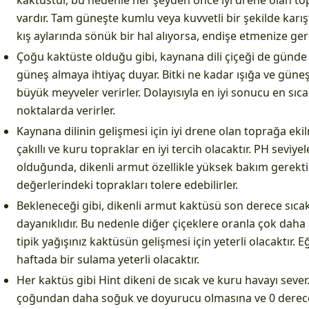
kaktüstür, bu nedenle her şeyden önce iyi drene olan top
vardır. Tam güneşte kumlu veya kuvvetli bir şekilde karıştı
kış aylarında sönük bir hal alıyorsa, endişe etmenize ger
Çoğu kaktüste olduğu gibi, kaynana dili çiçeği de günde
güneş almaya ihtiyaç duyar. Bitki ne kadar ışığa ve güne
büyük meyveler verirler. Dolayısıyla en iyi sonucu en sı
noktalarda verirler.
Kaynana dilinin gelişmesi için iyi drene olan toprağa eki
çakıllı ve kuru topraklar en iyi tercih olacaktır. PH seviy
olduğunda, dikenli armut özellikle yüksek bakım gerekti
değerlerindeki toprakları tolere edebilirler.
Bekleneceği gibi, dikenli armut kaktüsü son derece sıcak
dayanıklıdır. Bu nedenle diğer çiçeklere oranla çok daha
tipik yağışınız kaktüsün gelişmesi için yeterli olacaktır. E
haftada bir sulama yeterli olacaktır.
Her kaktüs gibi Hint dikeni de sıcak ve kuru havayı sever
çoğundan daha soğuk ve doyurucu olmasına ve 0 derec