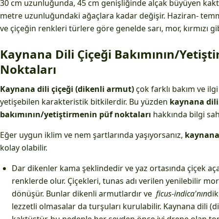
30 cm uzunluğunda, 45 cm genişliğinde alçak büyüyen kaktüs
metre uzunluğundaki ağaçlara kadar değişir. Haziran- temm
ve çiçeğin renkleri türlere göre genelde sarı, mor, kırmızı gi
Kaynana Dili Çiçeği Bakımının/Yetişt
Noktaları
Kaynana dili çiçeği (dikenli armut)
çok farklı bakım ve ilg
yetişebilen karakteristik bitkilerdir. Bu yüzden
kaynana dili
bakımının/yetiştirmenin püf noktaları
hakkında bilgi sah
Eğer uygun iklim ve nem şartlarında yaşıyorsanız,
kaynana 
kolay olabilir.
Dar dikenler kama şeklindedir ve yaz ortasında çiçek aça
renklerde olur. Çiçekleri, tunas adı verilen yenilebilir m
dönüşür. Bunlar dikenli armutlardır ve
ficus-indica'nın
dik
lezzetli olmasalar da turşuları kurulabilir. Kaynana dili (d