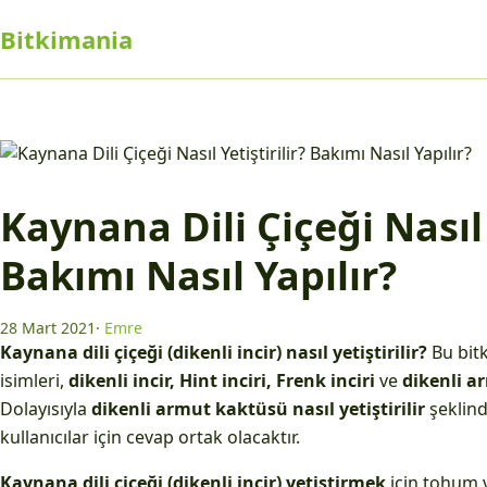
Bitkimania
Kaynana Dili Çiçeği Nasıl 
Bakımı Nasıl Yapılır?
28 Mart 2021
·
Emre
Kaynana dili çiçeği (dikenli incir) nasıl yetiştirilir?
Bu bitk
isimleri,
dikenli incir, Hint inciri, Frenk inciri
ve
dikenli a
Dolayısıyla
dikenli armut kaktüsü nasıl yetiştirilir
şeklin
kullanıcılar için cevap ortak olacaktır.
Kaynana dili çiçeği (dikenli incir) yetiştirmek
için tohum 