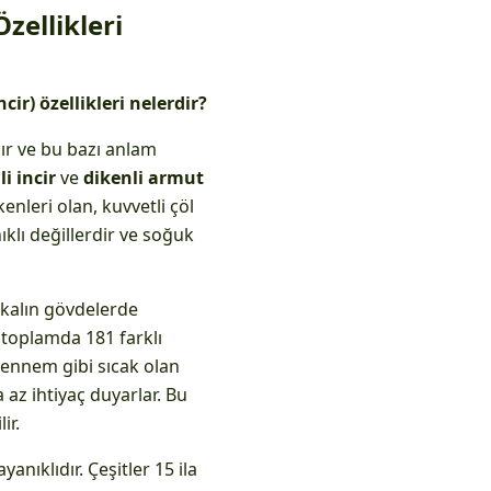
zellikleri
cir) özellikleri nelerdir?
dır ve bu bazı anlam
li incir
ve
dikenli armut
kenleri olan, kuvvetli çöl
ıklı değillerdir ve soğuk
e kalın gövdelerde
 toplamda 181 farklı
hennem gibi sıcak olan
 az ihtiyaç duyarlar. Bu
ir.
anıklıdır. Çeşitler 15 ila