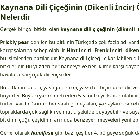
Kaynana Dili Çiçeğinin (Dikenli İncir) Ö
Nelerdir
Gerçek bir çöl bitkisi olan
kaynana dili çiçeğinin (dikenli in
Prickly pear
denilen bu bitkinin Türkçede çok fazla adı var
kargaşalarına sebep olabilir.
Hint inciri, Frenk inciri, diken
bu isimlerden bazılarıdır. Kaynana dili çiçeği, çıkarılabilen di
bitkileridir. Bu yüzden her bahçeye ve her iklime karşı dayan
havalara karşı çok dirençsizler.
Bu bitkinin dalları, yastığa benzer, yassı bir biçimdelerdir v
büyürler. Boyları yarım metreden 5.5 metreye kadar olabilir
türleri vardır. Günün her saati güneş alan, yaz aylarında ce
topraklarda çok sağlıklı ve mutlu şekilde büyüyebilir ve suya
bitkinin çoğu çeşidinin armuda benzeyen meyveleri yenilebil
Genel olarak
humifusa
gibi bazı çeşitler 4. bölgeye soğuk day