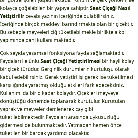
bir görsel şölen yaşatmaktadır. Tohum ve çelik yöntemi ile
kolayca çoğalabilen bir yapıya sahiptir.
Saat Çiçeği Nasıl
Yetiştirilir
cevabı yazının içeriğinde bulabilirsiniz.
İçeriğinde birçok maddeyi barındırmakta olan bir çiçektir.
Bu sebeple meyveleri çiğ tüketilebilmekle birlikte alkol
yapımında dahi kullanılmaktadır.
Çok sayıda yaşamsal fonksiyona fayda sağlamaktadır.
Faydaları ile ünlü
Saat Çiçeği Yetiştirilmesi
bir hayli kolay
bir çiçek türüdür. Gerginlik durumların kurtuluşu olarak
kabul edebilirsiniz. Gerek yetiştirilişi gerek ise tüketilmesi
karşılığında yaratmış olduğu etkileri fark edeceksiniz.
Kullanımı da bir o kadar kolaydır. Çiçekleri meyveye
dönüştüğü dönemde toplanarak kurutulur. Kurutulan
yaprak ve meyveler demlenerek çay gibi
tüketilebilmektedir. Faydaları arasında uykusuzluğu
gidermesi de bulunmaktadır. Yatmadan hemen önce
tüketilen bir bardak yardımcı olacaktır.