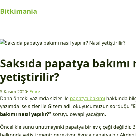
Bitkimania
Saksıda papatya bakımı na
yetiştirilir?
5 Kasım 2020
·
Emre
Daha önceki yazımda sizler ile
papatya bakımı
hakkında bilg
yazımda ise sizler ile Gizem adlı okuyucumuzun sorduğu "
E
bakımı nasıl yapılır?
" soruyu cevaplıyacağım.
Öncelikle şunu unutmayınki papatya bir ev çiçeği değildir.
balkonda yetiştirmeniz gerekiyor. Ayrıca papatya bir Akdeniz 