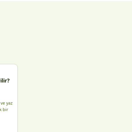
lir?
 ve yaz
k bir