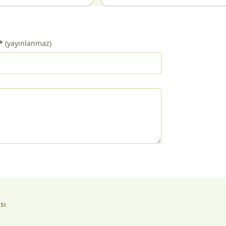
*
(yayınlanmaz)
ası