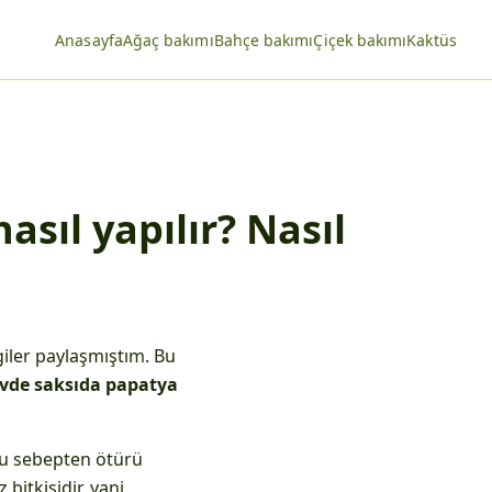
Anasayfa
Ağaç bakımı
Bahçe bakımı
Çiçek bakımı
Kaktüs
sıl yapılır? Nasıl
iler paylaşmıştım. Bu
vde saksıda papatya
 Bu sebepten ötürü
bitkisidir, yani