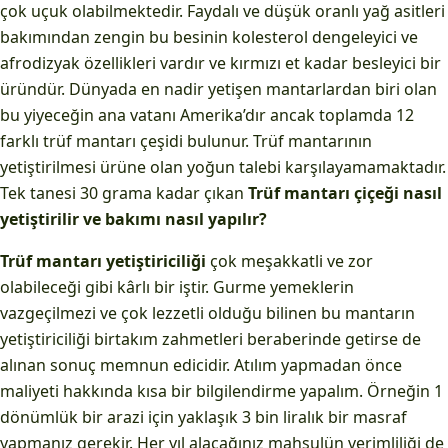
çok uçuk olabilmektedir. Faydalı ve düşük oranlı yağ asitleri
bakımından zengin bu besinin kolesterol dengeleyici ve
afrodizyak özellikleri vardır ve kırmızı et kadar besleyici bir
üründür. Dünyada en nadir yetişen mantarlardan biri olan
bu yiyeceğin ana vatanı Amerika’dır ancak toplamda 12
farklı trüf mantarı çeşidi bulunur. Trüf mantarının
yetiştirilmesi ürüne olan yoğun talebi karşılayamamaktadır.
Tek tanesi 30 grama kadar çıkan
Trüf mantarı çiçeği nasıl
yetiştirilir ve bakımı nasıl yapılır?
Trüf mantarı yetiştiriciliği
çok meşakkatli ve zor
olabileceği gibi kârlı bir iştir. Gurme yemeklerin
vazgeçilmezi ve çok lezzetli olduğu bilinen bu mantarın
yetiştiriciliği birtakım zahmetleri beraberinde getirse de
alınan sonuç memnun edicidir. Atılım yapmadan önce
maliyeti hakkında kısa bir bilgilendirme yapalım. Örneğin 1
dönümlük bir arazi için yaklaşık 3 bin liralık bir masraf
yapmanız gerekir. Her yıl alacağınız mahsulün verimliliği de